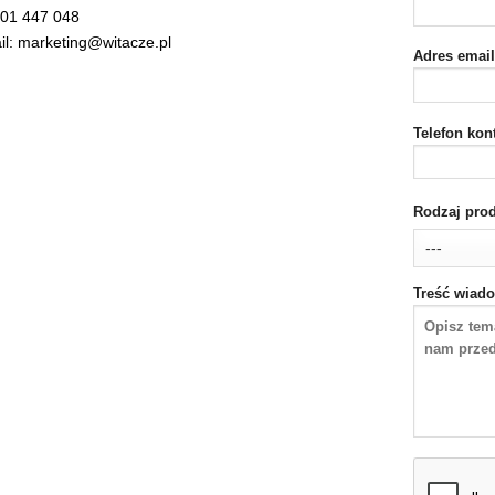
 501 447 048
il: marketing@witacze.pl
Adres emai
Telefon kon
Rodzaj pro
Treść wiad