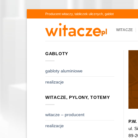
Skip
Producent witaczy, tabliczek ulicznych, gablot
to
content
WITACZE
GABLOTY
gabloty aluminiowe
realizacje
WITACZE, PYLONY, TOTEMY
witacze – producent
P.W.
realizacje
ul. 
89-2