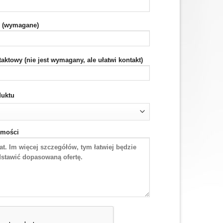
l (wymagane)
taktowy (nie jest wymagany, ale ułatwi kontakt)
duktu
omości